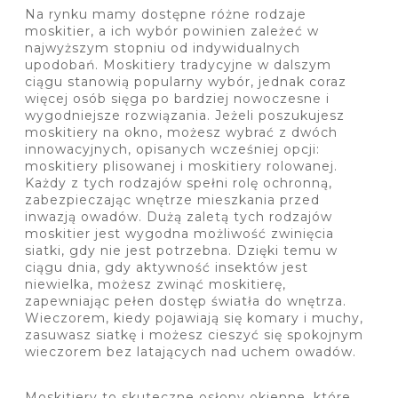
Na rynku mamy dostępne różne rodzaje
moskitier, a ich wybór powinien zależeć w
najwyższym stopniu od indywidualnych
upodobań. Moskitiery tradycyjne w dalszym
ciągu stanowią popularny wybór, jednak coraz
więcej osób sięga po bardziej nowoczesne i
wygodniejsze rozwiązania. Jeżeli poszukujesz
moskitiery na okno, możesz wybrać z dwóch
innowacyjnych, opisanych wcześniej opcji:
moskitiery plisowanej i moskitiery rolowanej.
Każdy z tych rodzajów spełni rolę ochronną,
zabezpieczając wnętrze mieszkania przed
inwazją owadów. Dużą zaletą tych rodzajów
moskitier jest wygodna możliwość zwinięcia
siatki, gdy nie jest potrzebna. Dzięki temu w
ciągu dnia, gdy aktywność insektów jest
niewielka, możesz zwinąć moskitierę,
zapewniając pełen dostęp światła do wnętrza.
Wieczorem, kiedy pojawiają się komary i muchy,
zasuwasz siatkę i możesz cieszyć się spokojnym
wieczorem bez latających nad uchem owadów.
Moskitiery to skuteczne osłony okienne, które