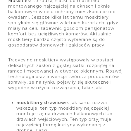
Moskitiera
to rodzaj siatki lub materiału,
montowanego najczęściej na oknach i oknie
balkonowym w celu ochrony mieszkania przed
owadami. Jeszcze kilka lat temu moskitiery
spotykało się głównie w letnich kurortach, gdyż
miały na celu zapewnić gościom pensjonatów
komfort bez uciążliwych komarów. Aktualnie
moskitiery bardzo często wybierane są do
gospodarstw domowych i zakładów pracy.
Tradycyjne moskitiery występowały w postaci
delikatnych zasłon z gęstej siatki, rozpiętej na
ramce i mocowanej w otworze okiennym. Rozwój
technologii oraz inwencja twórcza producentów
sprawiły, że na rynku pojawiły się skuteczne i
wygodne w użyciu rozwiązania, takie jak:
moskitiery drzwiow
e: jak sama nazwa
wskazuje, ten typ moskitiery najczęściej
montuje się na drzwiach balkonowych lub
drzwiach wejściowych. Ten typ przyjmuje
najczęściej formę kurtyny wykonanej z
drobnej siatki;